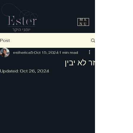
ME
NU
Post
estherica5
Oct 15, 2024
1 min read
זר לא יבין
Updated:
Oct 26, 2024